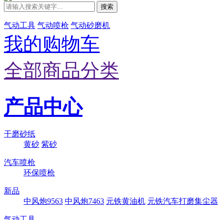
搜索
气动工具
气动喷枪
气动砂磨机
我的购物车
全部商品分类
产品中心
干磨砂纸
黄砂
紫砂
汽车喷枪
环保喷枪
新品
中风炮9563
中风炮7463
元铁黄油机
元铁汽车打磨集尘器
气动工具