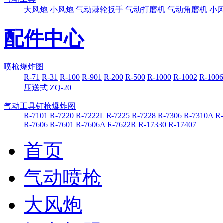
大风炮
小风炮
气动棘轮扳手
气动打磨机
气动角磨机
小
配件中心
喷枪爆炸图
R-71
R-31
R-100
R-901
R-200
R-500
R-1000
R-1002
R-1006
压送式
ZQ-20
气动工具钉枪爆炸图
R-7101
R-7220
R-7222L
R-7225
R-7228
R-7306
R-7310A
R
R-7606
R-7601
R-7606A
R-7622R
R-17330
R-17407
首页
气动喷枪
大风炮